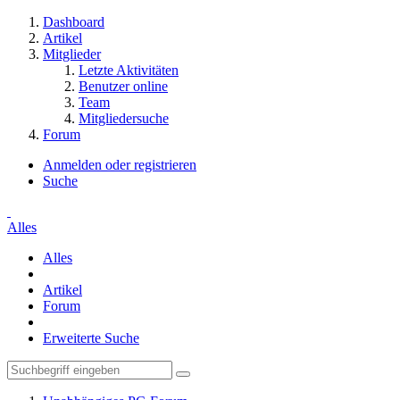
Dashboard
Artikel
Mitglieder
Letzte Aktivitäten
Benutzer online
Team
Mitgliedersuche
Forum
Anmelden oder registrieren
Suche
Alles
Alles
Artikel
Forum
Erweiterte Suche