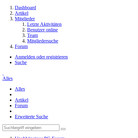
Dashboard
Artikel
Mitglieder
Letzte Aktivitäten
Benutzer online
Team
Mitgliedersuche
Forum
Anmelden oder registrieren
Suche
Alles
Alles
Artikel
Forum
Erweiterte Suche