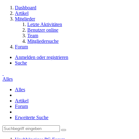
Dashboard
Artikel
Mitglieder
Letzte Aktivitäten
Benutzer online
Team
Mitgliedersuche
Forum
Anmelden oder registrieren
Suche
Alles
Alles
Artikel
Forum
Erweiterte Suche