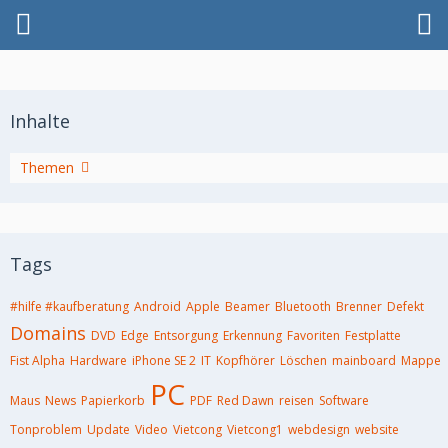
Inhalte
Artikel
Themen
Tags
#hilfe #kaufberatung
Android
Apple
Beamer
Bluetooth
Brenner
Defekt
Domains
DVD
Edge
Entsorgung
Erkennung
Favoriten
Festplatte
Fist Alpha
Hardware
iPhone SE 2
IT
Kopfhörer
Löschen
mainboard
Mappe
PC
Maus
News
Papierkorb
PDF
Red Dawn
reisen
Software
Tonproblem
Update
Video
Vietcong
Vietcong1
webdesign
website