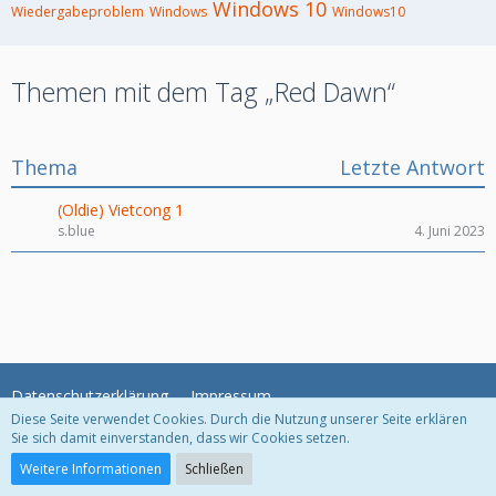
Windows 10
Wiedergabeproblem
Windows
Windows10
Themen mit dem Tag „Red Dawn“
Thema
Letzte Antwort
(Oldie) Vietcong 1
s.blue
4. Juni 2023
Datenschutzerklärung
Impressum
Diese Seite verwendet Cookies. Durch die Nutzung unserer Seite erklären
Sie sich damit einverstanden, dass wir Cookies setzen.
Community-Software:
WoltLab Suite™
Weitere Informationen
Schließen