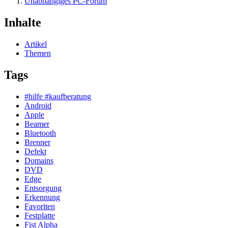
Unabhängiges PC-Forum
Inhalte
Artikel
Themen
Tags
#hilfe #kaufberatung
Android
Apple
Beamer
Bluetooth
Brenner
Defekt
Domains
DVD
Edge
Entsorgung
Erkennung
Favoriten
Festplatte
Fist Alpha