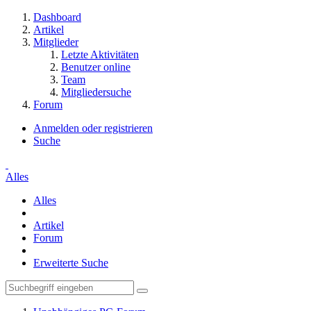
Dashboard
Artikel
Mitglieder
Letzte Aktivitäten
Benutzer online
Team
Mitgliedersuche
Forum
Anmelden oder registrieren
Suche
Alles
Alles
Artikel
Forum
Erweiterte Suche