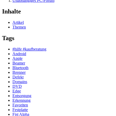
Unabhängiges PC-Forum
Inhalte
Artikel
Themen
Tags
#hilfe #kaufberatung
Android
Apple
Beamer
Bluetooth
Brenner
Defekt
Domains
DVD
Edge
Entsorgung
Erkennung
Favoriten
Festplatte
Fist Alpha