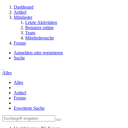
Dashboard
Artikel
Mitglieder
Letzte Aktivitäten
Benutzer online
Team
Mitgliedersuche
Forum
Anmelden oder registrieren
Suche
Alles
Alles
Artikel
Forum
Erweiterte Suche