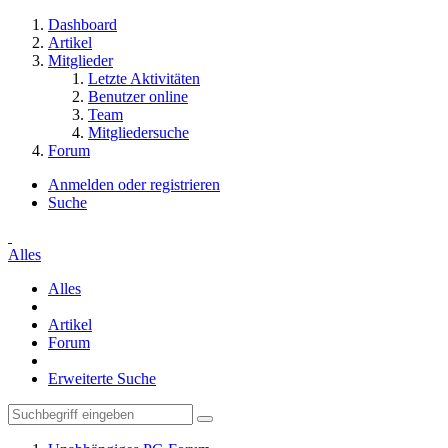
Dashboard
Artikel
Mitglieder
Letzte Aktivitäten
Benutzer online
Team
Mitgliedersuche
Forum
Anmelden oder registrieren
Suche
Alles
Alles
Artikel
Forum
Erweiterte Suche