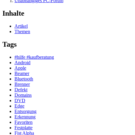
Unabhängiges PC-Forum
Inhalte
Artikel
Themen
Tags
#hilfe #kaufberatung
Android
Apple
Beamer
Bluetooth
Brenner
Defekt
Domains
DVD
Edge
Entsorgung
Erkennung
Favoriten
Festplatte
Fist Alpha