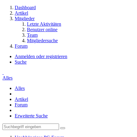
Dashboard
Artikel
Mitglieder
Letzte Aktivitäten
Benutzer online
Team
Mitgliedersuche
Forum
Anmelden oder registrieren
Suche
Alles
Alles
Artikel
Forum
Erweiterte Suche