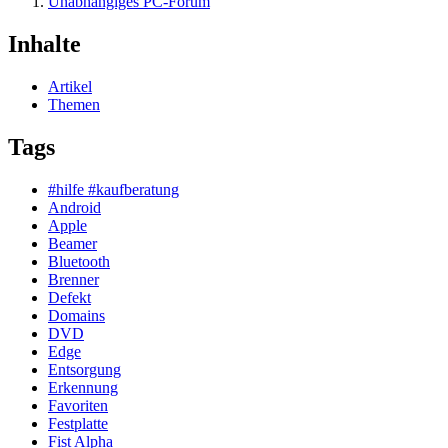
Unabhängiges PC-Forum
Inhalte
Artikel
Themen
Tags
#hilfe #kaufberatung
Android
Apple
Beamer
Bluetooth
Brenner
Defekt
Domains
DVD
Edge
Entsorgung
Erkennung
Favoriten
Festplatte
Fist Alpha