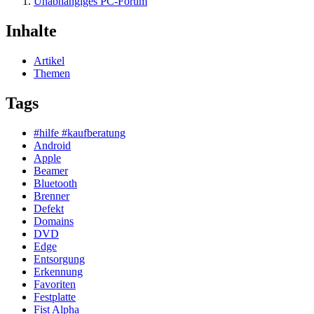
Unabhängiges PC-Forum
Inhalte
Artikel
Themen
Tags
#hilfe #kaufberatung
Android
Apple
Beamer
Bluetooth
Brenner
Defekt
Domains
DVD
Edge
Entsorgung
Erkennung
Favoriten
Festplatte
Fist Alpha