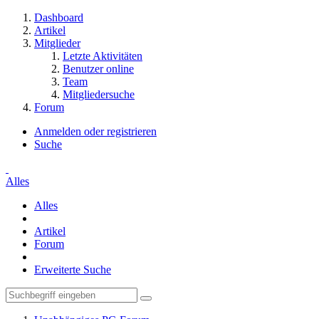
Dashboard
Artikel
Mitglieder
Letzte Aktivitäten
Benutzer online
Team
Mitgliedersuche
Forum
Anmelden oder registrieren
Suche
Alles
Alles
Artikel
Forum
Erweiterte Suche