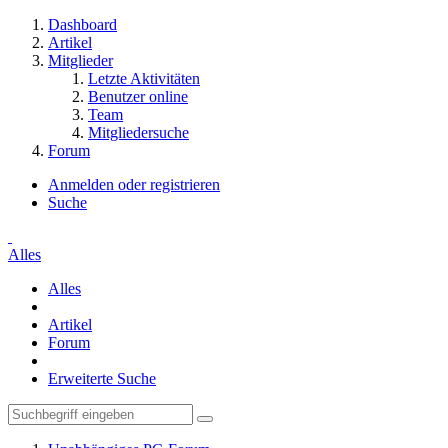
Dashboard
Artikel
Mitglieder
Letzte Aktivitäten
Benutzer online
Team
Mitgliedersuche
Forum
Anmelden oder registrieren
Suche
Alles
Alles
Artikel
Forum
Erweiterte Suche