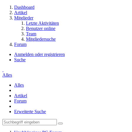
Dashboard
Artikel
Mitglieder
Letzte Aktivitäten
Benutzer online
Team
Mitgliedersuche
Forum
Anmelden oder registrieren
Suche
Alles
Alles
Artikel
Forum
Erweiterte Suche