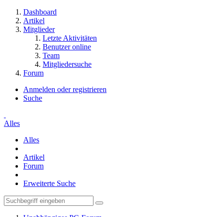
Dashboard
Artikel
Mitglieder
Letzte Aktivitäten
Benutzer online
Team
Mitgliedersuche
Forum
Anmelden oder registrieren
Suche
Alles
Alles
Artikel
Forum
Erweiterte Suche