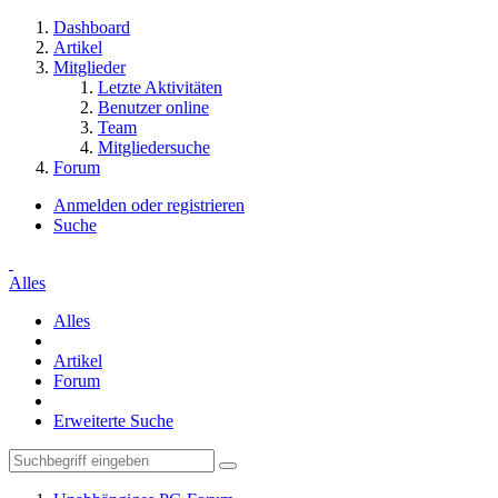
Dashboard
Artikel
Mitglieder
Letzte Aktivitäten
Benutzer online
Team
Mitgliedersuche
Forum
Anmelden oder registrieren
Suche
Alles
Alles
Artikel
Forum
Erweiterte Suche