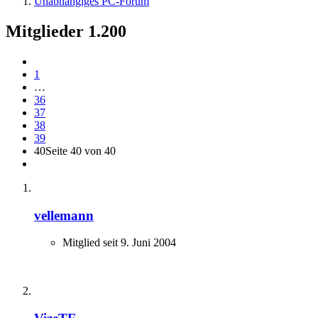
Unabhängiges PC-Forum
Mitglieder
1.200
1
…
36
37
38
39
40
Seite 40 von 40
vellemann
Mitglied seit 9. Juni 2004