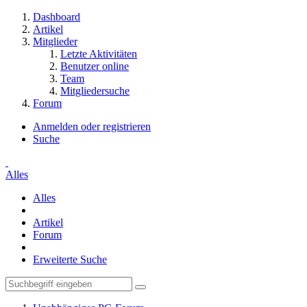
Dashboard
Artikel
Mitglieder
Letzte Aktivitäten
Benutzer online
Team
Mitgliedersuche
Forum
Anmelden oder registrieren
Suche
Alles
Alles
Artikel
Forum
Erweiterte Suche