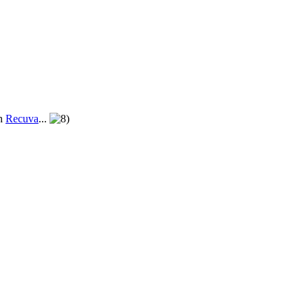
ch
Recuva
...