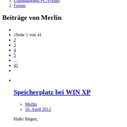
Unabhängiges PC-Forum
Forum
Beiträge von Merlin
1
Seite 1 von 41
2
3
4
5
…
41
Speicherplatz bei WIN XP
Merlin
16. April 2012
Hallo Jürgen,