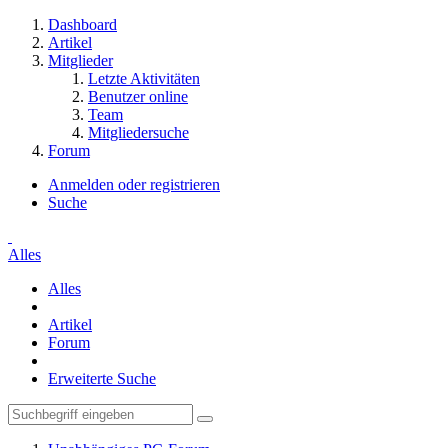
Dashboard
Artikel
Mitglieder
Letzte Aktivitäten
Benutzer online
Team
Mitgliedersuche
Forum
Anmelden oder registrieren
Suche
Alles
Alles
Artikel
Forum
Erweiterte Suche