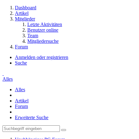
Dashboard
Artikel
Mitglieder
Letzte Aktivitäten
Benutzer online
Team
Mitgliedersuche
Forum
Anmelden oder registrieren
Suche
Alles
Alles
Artikel
Forum
Erweiterte Suche