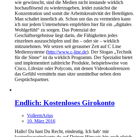
wie gewünscht, sind die Medien nicht imstande wirklich
hochauflösend zu wiederzugeben, leidet zunächst die
Konzentration und somit die Arbeitskreativität der Beteiligten.
Man schaltet innerlich ab. Schon um das zu vermeiden kann
ich nur jedem Unternehmen empfehlen hier für ein „digitales
Wohlgefühl“ zu sorgen. Das Potenzial der
Geschäftsergebnisse liegt darin, die Fähigkeiten jedes
einzelnen auszuschöpfen und ihn – oder sie – wirklich
mitzunehmen. Wir setzen seit geraumer Zeit auf C Line
Mediensysteme (
http://www.c-line.de
). Der Slogan „Technik
für die Sinne“ ist da wirklich Programm. Der Spezialist bietet
und implementiert zahlreiche Produkte, beispielsweise von
Cisco, Lifesize oder Polycom, mit denen Videokonferenzen
das Gefühl vermitteln man sitze unmittelbar neben dem
Gesprächspartner.
​Endlich: Kostenloses Girokonto
VollermArius
10. März 2016
Hallo! Da hast Du Recht, eindeutig. Ich hab‘ mir
kostenlosesgirokonto.de auf Deinen Hinweis hin auch gleich