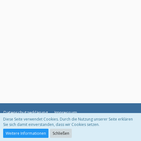
Datenschutzerklärung
Impressum
Diese Seite verwendet Cookies. Durch die Nutzung unserer Seite erklären
Sie sich damit einverstanden, dass wir Cookies setzen.
Community-Software:
WoltLab Suite™
Weitere Informationen
Schließen