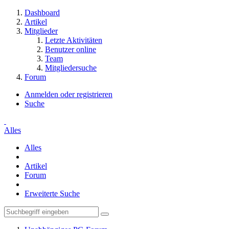
Dashboard
Artikel
Mitglieder
Letzte Aktivitäten
Benutzer online
Team
Mitgliedersuche
Forum
Anmelden oder registrieren
Suche
Alles
Alles
Artikel
Forum
Erweiterte Suche