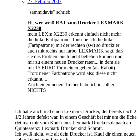
27. Februar 2007
"sammidavis" schrieb:
Hi,
wer weiß RAT zum Drucker LEXMARK
X2230
:
mein LEXm X2230 erkennt einfach nicht mehr
die linke Farbpatrone. Tausche ich die linke
(Farbpatrone) mit der rechten (sw) so druckt er
auch mit rechts nur farbe. LEXMARK sagt, daß
sie das Problem auch nicht beheben können und
mir zu einem neuen Drucker raten... in dem sie
mir 15 EURO für meinen geben (als Rabatt).
Trotz neuer Farbpatrone wird also diese nicht
erkannt....
Auch einen neuen Treiber habe ich installiert...
NICHTS
Ich hatte auch mal einen Lexmark Drucker, der bereits nach 2
1/2 Jahren defekt war. In einem Geschäft bei mir um die Ecke
riet man mir vom Kauf eines Lexmark Druckers danach ab.
Quintessenz: Lexmark Drucker sind Schrott.
Ich weiß nicht, wie alt dein Drucker ist. Kauf dir einen neuen
- aber keinen von Lexmark.