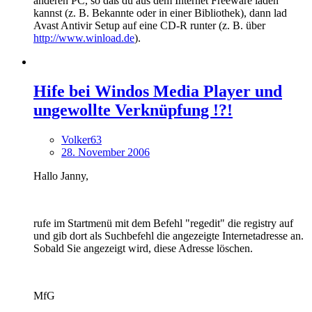
anderen PC, so daß du aus dem Internet Freeware laden
kannst (z. B. Bekannte oder in einer Bibliothek), dann lad
Avast Antivir Setup auf eine CD-R runter (z. B. über
http://www.winload.de
).
Hife bei Windos Media Player und
ungewollte Verknüpfung !?!
Volker63
28. November 2006
Hallo Janny,
rufe im Startmenü mit dem Befehl "regedit" die registry auf
und gib dort als Suchbefehl die angezeigte Internetadresse an.
Sobald Sie angezeigt wird, diese Adresse löschen.
MfG