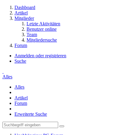
Dashboard
Artikel
Mitglieder
Letzte Aktivitäten
Benutzer online
Team
Mitgliedersuche
Forum
Anmelden oder registrieren
Suche
Alles
Alles
Artikel
Forum
Erweiterte Suche