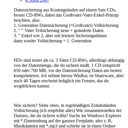
4. April 2007
Datensicherung aus Kostengründen auf einem Satz CDs,
besser CD-RWs, dabei das Großvater-Vater-Enkel-Prinzip
beachten, also:
1. Generation Datensicherung (=Großvater) Vollsicherung
2. " " Vater Teilsicherung neue + geänderte Daten
3. " Enkel wie 2, aber seit letztem Sicherungsdatum
dann wieder Vollsicherung = 1. Generation
HDs sind teurer als ca. 3 Sätze CD-RWs, allerdings abhängig
von der Datenmenge, die du sichern mußt. 1 CD entspricht
650 oder 700 MB, vor der Datensicherung Daten am besten
komprimieren. Ich nehme hierzu WinRar, ist Shareware, aber
nach 40 Tagen erscheint lediglich ein Fenster, das du
wegdrücken kannst.
Was sichern? Siehe oben, in regelmäßigen Zeitabständen
Vollsicherung (ich empfehle alles) Wie zusammenstellen der
Dateien, die du sichern willst? Suche im Windows Explorer
mit *.Dateiendung auf der ganzen Festplatte, also z. B.
Musikdateien mit *.mp3 und schiebe sie in einen Ordner