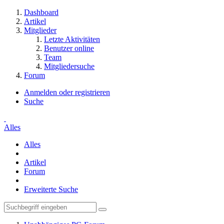
Dashboard
Artikel
Mitglieder
Letzte Aktivitäten
Benutzer online
Team
Mitgliedersuche
Forum
Anmelden oder registrieren
Suche
Alles
Alles
Artikel
Forum
Erweiterte Suche