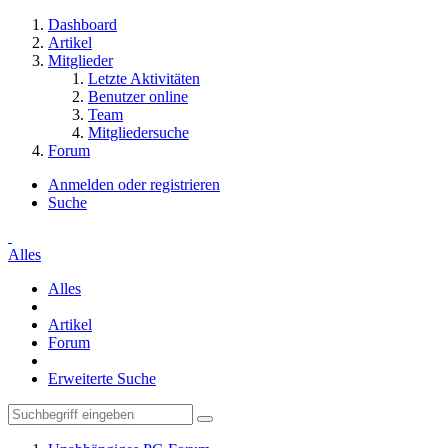
Dashboard
Artikel
Mitglieder
Letzte Aktivitäten
Benutzer online
Team
Mitgliedersuche
Forum
Anmelden oder registrieren
Suche
Alles
Alles
Artikel
Forum
Erweiterte Suche