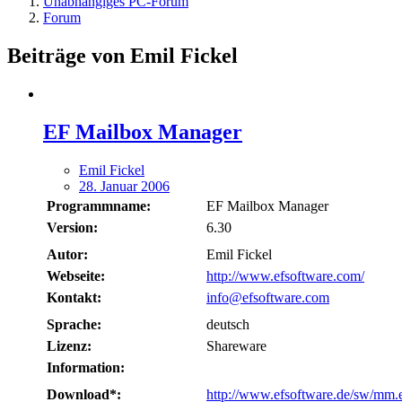
Unabhängiges PC-Forum
Forum
Beiträge von Emil Fickel
EF Mailbox Manager
Emil Fickel
28. Januar 2006
Programmname:
EF Mailbox Manager
Version:
6.30
Autor:
Emil Fickel
Webseite:
http://www.efsoftware.com/
Kontakt:
info@efsoftware.com
Sprache:
deutsch
Lizenz:
Shareware
Information:
Download*:
http://www.efsoftware.de/sw/mm.