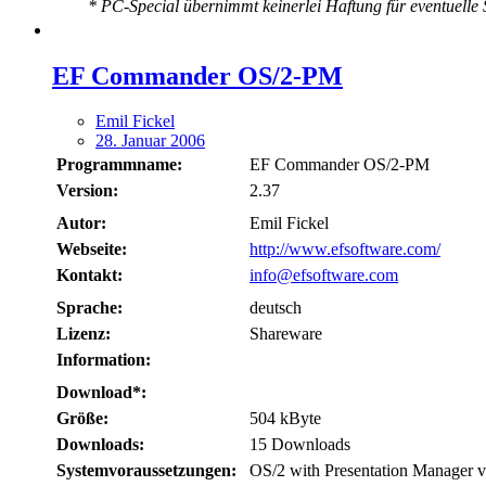
* PC-Special übernimmt keinerlei Haftung für eventuelle S
EF Commander OS/2-PM
Emil Fickel
28. Januar 2006
Programmname:
EF Commander OS/2-PM
Version:
2.37
Autor:
Emil Fickel
Webseite:
http://www.efsoftware.com/
Kontakt:
info@efsoftware.com
Sprache:
deutsch
Lizenz:
Shareware
Information:
Download*:
Größe:
504 kByte
Downloads:
15 Downloads
Systemvoraussetzungen:
OS/2 with Presentation Manager ve