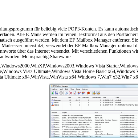
ltungsprogramm für beliebig viele POP3-Konten. Es kann automatisch i
terladen. Alle E-Mails werden im reinen Textformat aus den Postfächer
atisch ausgeführt werden. Mit dem EF Mailbox Manager entfernen Sie l
 Mailserver unterstützt, verwendet der EF Mailbox Manager optional
orte über das Internet versendet. Mit verschiedenen Funktionen wird 
beantworten. Mehrsprachig.Shareware
indows2000,WinXP,Windows2003,Windows Vista Starter,Windows 
ise,Windows Vista Ultimate,Windows Vista Home Basic x64,Windows
sta Ultimate x64,WinVista,WinVista x64,Windows 7,Win7 x32,Win7 x