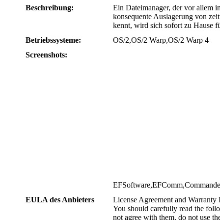
Beschreibung:
Ein Dateimanager, der vor allem i
konsequente Auslagerung von zei
kennt, wird sich sofort zu Hause
Betriebssysteme:
OS/2,OS/2 Warp,OS/2 Warp 4
Screenshots:
EFSoftware,EFComm,Commander,Sh
EULA des Anbieters
License Agreement and Warranty 
You should carefully read the foll
not agree with them, do not use th