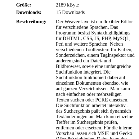
Größe:
2189 kByte
Downloads:
15 Downloads
Beschreibung:
Der Weaverslave ist ein flexibler Editor
für verschiedene Sprachen. Das
Programm besitzt Syntaxhighlightings
für DHTML, CSS, JS, PHP, MySQL,
Perl und weitere Sprachen. Neben
verschiedenen Toolfenstern für Farben,
Sonderzeichen, einem TagInspektor und
anderem,sind ein Datei- und
Bildbrowser, sowie eine umfangreiche
Suchfunktion integriert. Die
Suchfunktion funktioniert dabei auf
einzelnen Dokumenten ebendso, wie
auf ganzen Verzeichnissen. Man kann
nach einfachen oder mehrzeiligen
Texten suchen oder PCRE einsetzen.
Die Suchfunktion arbeitet interaktiv -
das Suchergebnis paßt sich dynamsich
Textänderungen an. Man kann einzelne
Treffer im Suchergebnis prüfen,
entfernen oder ersetzen. Für die interne
Vorschau lassen sich MSIE und Gecko
(Mozilla) einbinden. Dabei kann der