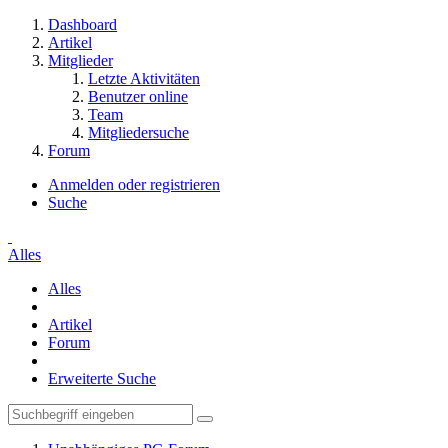
Dashboard
Artikel
Mitglieder
Letzte Aktivitäten
Benutzer online
Team
Mitgliedersuche
Forum
Anmelden oder registrieren
Suche
Alles
Alles
Artikel
Forum
Erweiterte Suche