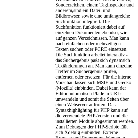
Sonderzeichen, einem TagInspektor und
anderem,sind ein Datei- und
Bildbrowser, sowie eine umfangreiche
Suchfunktion integriert. Die
Suchfunktion funktioniert dabei auf
einzelnen Dokumenten ebendso, wie
auf ganzen Verzeichnissen. Man kann
nach einfachen oder mehrzeiligen
Texten suchen oder PCRE einsetzen.
Die Suchfunktion arbeitet interaktiv -
das Suchergebnis paßt sich dynamsich
Textänderungen an. Man kann einzelne
Treffer im Suchergebnis prüfen,
entfernen oder ersetzen. Für die interne
Vorschau lassen sich MSIE und Gecko
(Mozilla) einbinden. Dabei kann der
Editor automatisch Pfade in URLs
umwandeln und somit die Seiten über
einen Webserver aufrufen. Das
Syntaxhighlighting für PHP kann auf
die verwendete PHP-Version und die
installierten Module abgestimmt werden.
Zum Debuggen der PHP-Scripte läßt
sich Xdebug einbinden. Externe
Browser und Programme können in