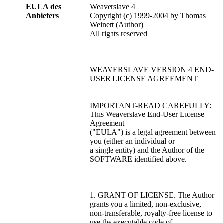
EULA des
Weaverslave 4
Anbieters
Copyright (c) 1999-2004 by Thomas
Weinert (Author)
All rights reserved
WEAVERSLAVE VERSION 4 END-
USER LICENSE AGREEMENT
IMPORTANT-READ CAREFULLY:
This Weaverslave End-User License
Agreement
("EULA") is a legal agreement between
you (either an individual or
a single entity) and the Author of the
SOFTWARE identified above.
1. GRANT OF LICENSE. The Author
grants you a limited, non-exclusive,
non-transferable, royalty-free license to
use the executable code of