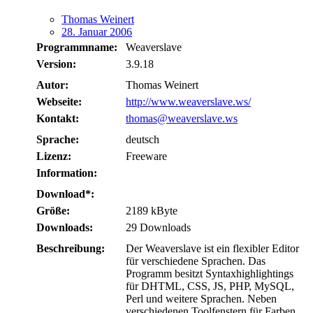
Thomas Weinert
28. Januar 2006
Programmname:
Weaverslave
Version:
3.9.18
Autor:
Thomas Weinert
Webseite:
http://www.weaverslave.ws/
Kontakt:
thomas@weaverslave.ws
Sprache:
deutsch
Lizenz:
Freeware
Information:
Download*:
Größe:
2189 kByte
Downloads:
29 Downloads
Beschreibung:
Der Weaverslave ist ein flexibler Editor
für verschiedene Sprachen. Das
Programm besitzt Syntaxhighlightings
für DHTML, CSS, JS, PHP, MySQL,
Perl und weitere Sprachen. Neben
verschiedenen Toolfenstern für Farben,