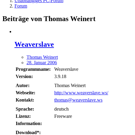
Unabhängiges PC-Forum
Forum
Beiträge von Thomas Weinert
Weaverslave
Thomas Weinert
28. Januar 2006
Programmname:
Weaverslave
Version:
3.9.18
Autor:
Thomas Weinert
Webseite:
http://www.weaverslave.ws/
Kontakt:
thomas@weaverslave.ws
Sprache:
deutsch
Lizenz:
Freeware
Information:
Download*: