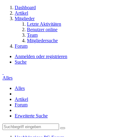
Dashboard
Artikel
Mitglieder
Letzte Aktivitäten
Benutzer online
Team
Mitgliedersuche
Forum
Anmelden oder registrieren
Suche
Alles
Alles
Artikel
Forum
Erweiterte Suche