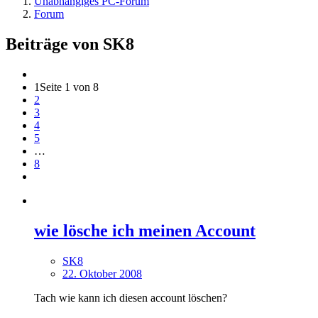
Unabhängiges PC-Forum
Forum
Beiträge von SK8
1
Seite 1 von 8
2
3
4
5
…
8
wie lösche ich meinen Account
SK8
22. Oktober 2008
Tach wie kann ich diesen account löschen?