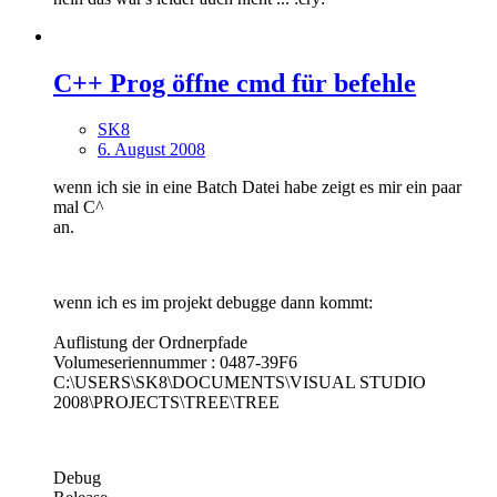
C++ Prog öffne cmd für befehle
SK8
6. August 2008
wenn ich sie in eine Batch Datei habe zeigt es mir ein paar
mal C^
an.
wenn ich es im projekt debugge dann kommt:
Auflistung der Ordnerpfade
Volumeseriennummer : 0487-39F6
C:\USERS\SK8\DOCUMENTS\VISUAL STUDIO
2008\PROJECTS\TREE\TREE
Debug