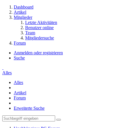
Dashboard
Artikel
Mitglieder
Letzte Aktivitäten
Benutzer online
Team
Mitgliedersuche
Forum
Anmelden oder registrieren
Suche
Alles
Alles
Artikel
Forum
Erweiterte Suche