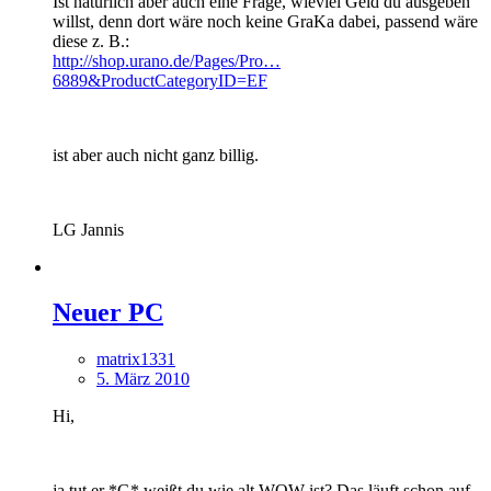
Ist natürlich aber auch eine Frage, wieviel Geld du ausgeben
willst, denn dort wäre noch keine GraKa dabei, passend wäre
diese z. B.:
http://shop.urano.de/Pages/Pro…
6889&ProductCategoryID=EF
ist aber auch nicht ganz billig.
LG Jannis
Neuer PC
matrix1331
5. März 2010
Hi,
ja tut er *G* weißt du wie alt WOW ist? Das läuft schon auf