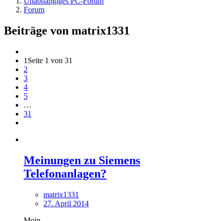
Unabhängiges PC-Forum
Forum
Beiträge von matrix1331
1
Seite 1 von 31
2
3
4
5
…
31
Meinungen zu Siemens
Telefonanlagen?
matrix1331
27. April 2014
Moin,