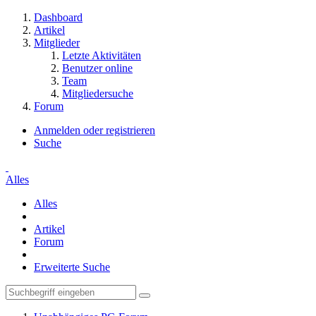
Dashboard
Artikel
Mitglieder
Letzte Aktivitäten
Benutzer online
Team
Mitgliedersuche
Forum
Anmelden oder registrieren
Suche
Alles
Alles
Artikel
Forum
Erweiterte Suche