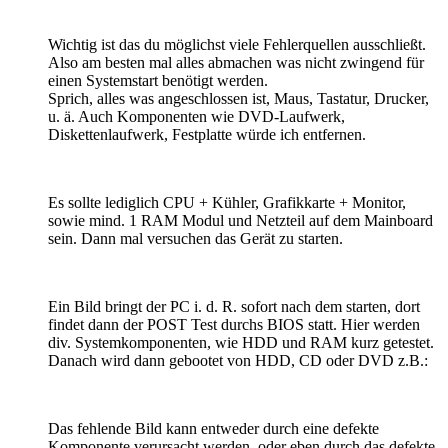
Wichtig ist das du möglichst viele Fehlerquellen ausschließt.
Also am besten mal alles abmachen was nicht zwingend für
einen Systemstart benötigt werden.
Sprich, alles was angeschlossen ist, Maus, Tastatur, Drucker,
u. ä. Auch Komponenten wie DVD-Laufwerk,
Diskettenlaufwerk, Festplatte würde ich entfernen.
Es sollte lediglich CPU + Kühler, Grafikkarte + Monitor,
sowie mind. 1 RAM Modul und Netzteil auf dem Mainboard
sein. Dann mal versuchen das Gerät zu starten.
Ein Bild bringt der PC i. d. R. sofort nach dem starten, dort
findet dann der POST Test durchs BIOS statt. Hier werden
div. Systemkomponenten, wie HDD und RAM kurz getestet.
Danach wird dann gebootet von HDD, CD oder DVD z.B.:
Das fehlende Bild kann entweder durch eine defekte
Komponente verursacht werden, oder eben durch das defekte