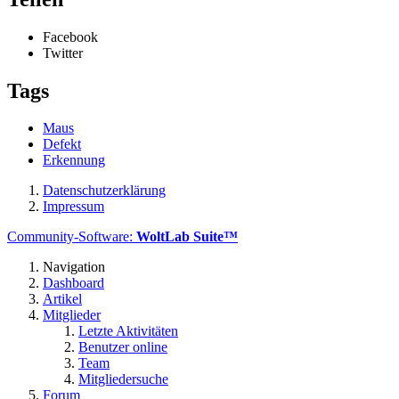
Facebook
Twitter
Tags
Maus
Defekt
Erkennung
Datenschutzerklärung
Impressum
Community-Software:
WoltLab Suite™
Navigation
Dashboard
Artikel
Mitglieder
Letzte Aktivitäten
Benutzer online
Team
Mitgliedersuche
Forum