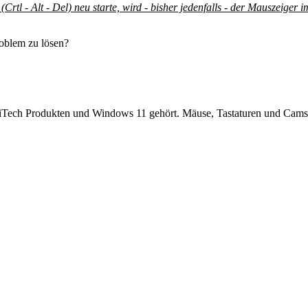
rtl - Alt - Del) neu starte, wird - bisher jedenfalls - der Mauszeiger 
oblem zu lösen?
iTech Produkten und Windows 11 gehört. Mäuse, Tastaturen und Cams f