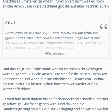
Anschlüsse umstellen zu wollen, funktioniert nicht weil es noch
etliche Anschlüsse in Deutschland gibt die auf alter Technik laufen.
Zitat
Ende 2006 existierten 12,65 Mio. ISDN-Basisanschlüsse
(genau ein Drittel der Telefonanschlüsse insgesamt) und
113.000 ISDN-Primärmultiplexanschlüsse. 2016 gab es 8,23
Mio. Analog-, 4,57 Mio. Basis- und 85.000
Primärmultiplexanschlüsse sowie 26.000 öffentliche
Alles anzeigen
Telefonstellen, Tendenz weiter fallend.
Im Jahr 2009 waren in der Bundesrepublik bei 32,1 % aller
Und das zeigt die Problematik warum es noch nicht vollzogen
Haushalte ISDN-Anschlüsse geschaltet.
werden konnte. Zu viele Anschlüsse sind für die neuen Techniken
unerreichbar und wenn nur mit erheblichen Einsatz von Technik
Von 2007 bis 2013 sank die Anzahl der ISDN-Basis-
die natürlich Geld kostet. Schon kommen wir wieder auf die
Anschlüsse in Deutschland von 12,86 Millionen auf 9,02
Wirtschaftlichkeit.
Millionen.
Es wird halt noch dauern bis es flächendeckend schnelles Internet
Laut Telekom sollte bis Ende 2018 der ISDN-Dienst auch für
geschweige Glasfaser geben wird. Und da kann die
Bestandskunden eingestellt und durch VoIP ersetzt werden,
Bundesregierung so viel Geld zur Verfügung stellen wie sie wollen.