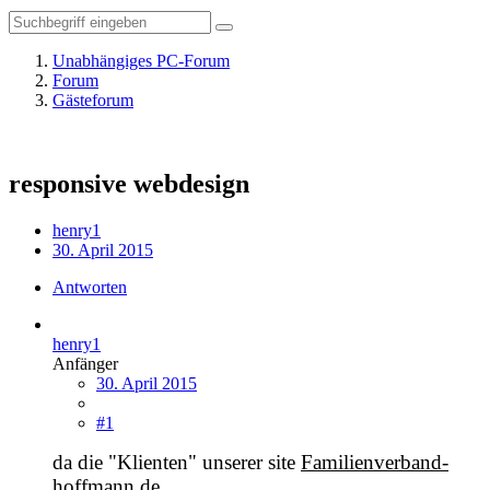
Unabhängiges PC-Forum
Forum
Gästeforum
responsive webdesign
henry1
30. April 2015
Antworten
henry1
Anfänger
30. April 2015
#1
da die "Klienten" unserer site
Familienverband-
hoffmann.de