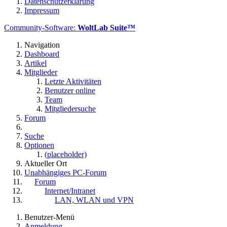
Datenschutzerklärung
Impressum
Community-Software:
WoltLab Suite™
Navigation
Dashboard
Artikel
Mitglieder
Letzte Aktivitäten
Benutzer online
Team
Mitgliedersuche
Forum
Suche
Optionen
(placeholder)
Aktueller Ort
Unabhängiges PC-Forum
Forum
Internet/Intranet
LAN, WLAN und VPN
Benutzer-Menü
Anmeldung