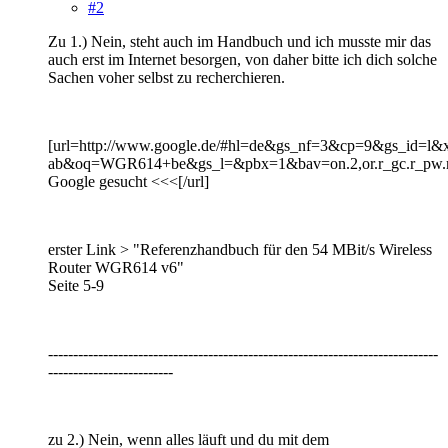
#2
Zu 1.) Nein, steht auch im Handbuch und ich musste mir das
auch erst im Internet besorgen, von daher bitte ich dich solche
Sachen voher selbst zu recherchieren.
[url=http://www.google.de/#hl=de&gs_nf=3&cp=9&gs_id=l
ab&oq=WGR614+be&gs_l=&pbx=1&bav=on.2,or.r_gc.r_pw.
Google gesucht <<<[/url]
erster Link > "Referenzhandbuch für den 54 MBit/s Wireless
Router WGR614 v6"
Seite 5-9
------------------------------------------------------------------------------
-------------------------
zu 2.) Nein, wenn alles läuft und du mit dem