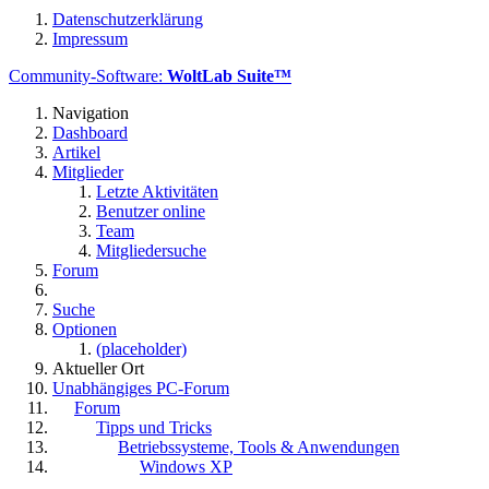
Datenschutzerklärung
Impressum
Community-Software:
WoltLab Suite™
Navigation
Dashboard
Artikel
Mitglieder
Letzte Aktivitäten
Benutzer online
Team
Mitgliedersuche
Forum
Suche
Optionen
(placeholder)
Aktueller Ort
Unabhängiges PC-Forum
Forum
Tipps und Tricks
Betriebssysteme, Tools & Anwendungen
Windows XP