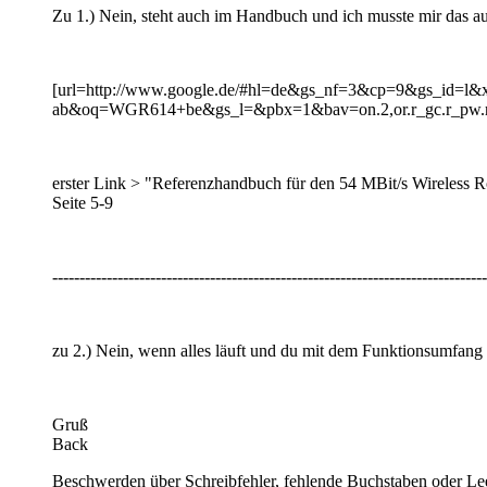
Zu 1.) Nein, steht auch im Handbuch und ich musste mir das auc
[url=http://www.google.de/#hl=de&gs_nf=3&cp=9&gs_id=l
ab&oq=WGR614+be&gs_l=&pbx=1&bav=on.2,or.r_gc.r_pw.r_
erster Link > "Referenzhandbuch für den 54 MBit/s Wireless
Seite 5-9
--------------------------------------------------------------------------------
zu 2.) Nein, wenn alles läuft und du mit dem Funktionsumfang 
Gruß
Back
Beschwerden über Schreibfehler, fehlende Buchstaben oder Leerze