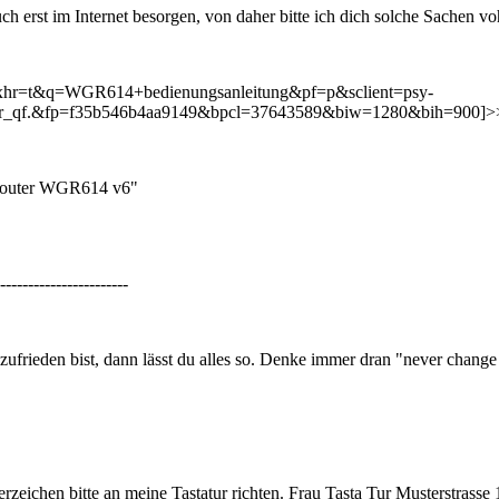
h erst im Internet besorgen, von daher bitte ich dich solche Sachen voh
&xhr=t&q=WGR614+bedienungsanleitung&pf=p&sclient=psy-
qf.&fp=f35b546b4aa9149&bpcl=37643589&biw=1280&bih=900]>>>b
 Router WGR614 v6"
-----------------------
zufrieden bist, dann lässt du alles so. Denke immer dran "never change
ichen bitte an meine Tastatur richten. Frau Tasta Tur Musterstrasse 11