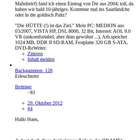
Mahnbrief) fand ich einen Eintrag von Dir aus 2004; toll, da
haben wir bald 10-jähriges. Kommste mal ins Saarländche
oder in die goldisch Paltz?
"Die HÜTTE (!) ist das Ziel." Mein PC: MEDION aus
03/2007, VISTA HP, DSL 8000, 32 Bit, Internet: AOL 9.0
VR (unkomfortabel, aber dran gewöhnt ...), Arb.speicher
1024 MB, DDR II SD-RAM, Festplatte 320 GB S-ATA,
DVD-ReWriter.
Zitieren
Inhalt melden
Backgammon_128
Erleuchteter
Beiträge
−81
29. Oktober 2012
#4
Hallo Hans,