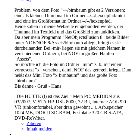
Problem: von dem Foto "---/birnbaum gibt es 2 Versionen;
eine als kleiner Thumbnail im Ordner --/--/hexenpfad/mini
und eine im Großformat im Ordner --/--/hexenpfad.
Beide sollen in meine Webseite eingebunden werden, der
Thumnail im Textfeld und das Großbild zum anklicken.
Da aber mein Programm "NetObjectsFusion 8" beide Bilder
unter NOF/NOF 8/Assets/birnbaum ablegt, bringt es sie
durcheinander. Bei -mir- liegen sie mit gleichem Namen in
verschiedenen Ordnern, bei NOF im großen Haufen
"Assets".
So möchte ich die Foto im Ordner "mini" z. b. mit einem
vorgesetzt "x" versehen, damit NOF das geregelt kriegt. Dann
heißt das Mini-Foto "x-birnbaum" und das große Foto
"birnbaum".
Bis danne - Gruß - Hans
"Die HÜTTE (!) ist das Ziel." Mein PC: MEDION aus
03/2007, VISTA HP, DSL 8000, 32 Bit, Internet: AOL 9.0
VR (unkomfortabel, aber dran gewöhnt ...), Arb.speicher
1024 MB, DDR II SD-RAM, Festplatte 320 GB S-ATA,
DVD-ReWriter.
Zitieren
Inhalt melden