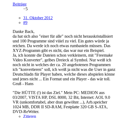
Beiträge
−5
31. Oktober 2012
#9
Danke Back,
da hat sich also "einer für alle" noch nicht herauskristallisiert
und 100 Programme sind viiiel zu viel. Ein gutes würde ja
reichen. Da werde ich noch etwas rumbasteln müssen. Das
XYZ-Programm gibt es nicht, das war nur ein Beispiel.
Ja, ich konnte die Dateien schon verkleinern, mit "Freemake
Video Konverter", gelbes Dreieck al Symbol. Nur weiß ich
noch nicht in welches der ca. 20 angebotenen Programmen
ich "konvertieren" soll, ich weiß ja nicht was die User in ganz
Deutschladn für Player haben, welche dieses abspielen könne
und jenes nicht ... Ein Format und ein Player - das wär toll.
Gruß - Hans
"Die HÜTTE (!) ist das Ziel." Mein PC: MEDION aus
03/2007, VISTA HP, DSL 8000, 32 Bit, Internet: AOL 9.0
VR (unkomfortabel, aber dran gewöhnt ...), Arb.speicher
1024 MB, DDR II SD-RAM, Festplatte 320 GB S-ATA,
DVD-ReWriter.
Zitieren