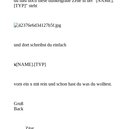
du hast doch diese dunkelgraue Zeile in der "[NAME].
[TYP]" steht
und dort schreibst du einfach
x
[NAME].[TYP]
vorn ein x mit rein und schon hast du was du wolltest.
Gruß
Back
Zitat