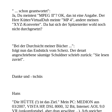
" ... schon geantwortet":
Ja, Du meintest "MPEG II"? OK, das ist eine Angabe. Der
Herr Kütter/VirtualDub meinte "MP 4", andere meinen
"XYZ-Konverter". Da hat sich der Spitzenreiter wohl noch
nicht durchgesetzt?
"Bei der Durchsicht meiner Bücher ...":
folgt nun das Endstück vom Scherz. Der derart
angeschriebene säumige Schuldner schrieb zurück: "Sie lesen
zuviel".
Danke und - tschüs
Hans
"Die HÜTTE (!) ist das Ziel." Mein PC: MEDION aus
03/2007, VISTA HP, DSL 8000, 32 Bit, Internet: AOL 9.0
VR (unkomfortabel, aber dran gewöhnt ...), Arb.speicher