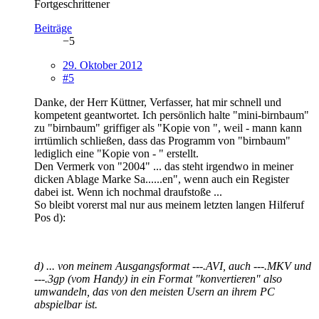
Fortgeschrittener
Beiträge
−5
29. Oktober 2012
#5
Danke, der Herr Küttner, Verfasser, hat mir schnell und
kompetent geantwortet. Ich persönlich halte "mini-birnbaum"
zu "birnbaum" griffiger als "Kopie von ", weil - mann kann
irrtümlich schließen, dass das Programm von "birnbaum"
lediglich eine "Kopie von - " erstellt.
Den Vermerk von "2004" ... das steht irgendwo in meiner
dicken Ablage Marke Sa......en", wenn auch ein Register
dabei ist. Wenn ich nochmal draufstoße ...
So bleibt vorerst mal nur aus meinem letzten langen Hilferuf
Pos d):
d) ... von meinem Ausgangsformat ---.AVI, auch ---.MKV und
---.3gp (vom Handy) in ein Format "konvertieren" also
umwandeln, das von den meisten Usern an ihrem PC
abspielbar ist.