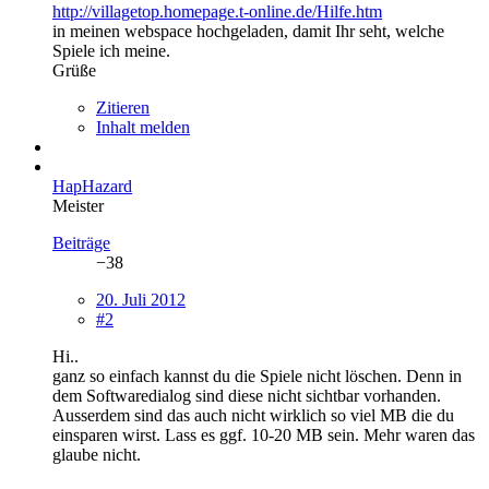
http://villagetop.homepage.t-online.de/Hilfe.htm
in meinen webspace hochgeladen, damit Ihr seht, welche
Spiele ich meine.
Grüße
Zitieren
Inhalt melden
HapHazard
Meister
Beiträge
−38
20. Juli 2012
#2
Hi..
ganz so einfach kannst du die Spiele nicht löschen. Denn in
dem Softwaredialog sind diese nicht sichtbar vorhanden.
Ausserdem sind das auch nicht wirklich so viel MB die du
einsparen wirst. Lass es ggf. 10-20 MB sein. Mehr waren das
glaube nicht.