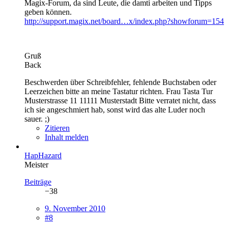
Magix-Forum, da sind Leute, die damti arbeiten und Tipps
geben können.
http://support.magix.net/board…x/index.php?showforum=154
Gruß
Back
Beschwerden über Schreibfehler, fehlende Buchstaben oder
Leerzeichen bitte an meine Tastatur richten. Frau Tasta Tur
Musterstrasse 11 11111 Musterstadt Bitte verratet nicht, dass
ich sie angeschmiert hab, sonst wird das alte Luder noch
sauer. ;)
Zitieren
Inhalt melden
HapHazard
Meister
Beiträge
−38
9. November 2010
#8