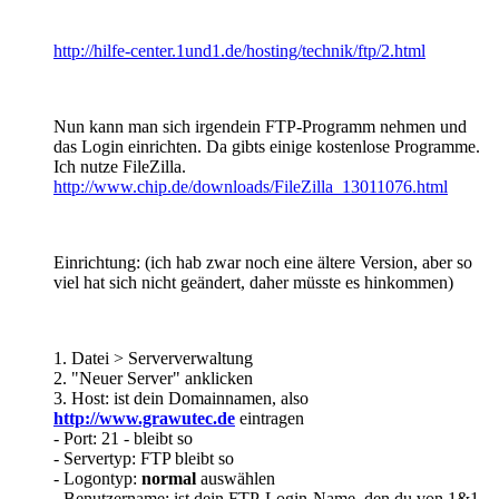
http://hilfe-center.1und1.de/hosting/technik/ftp/2.html
Nun kann man sich irgendein FTP-Programm nehmen und
das Login einrichten. Da gibts einige kostenlose Programme.
Ich nutze FileZilla.
http://www.chip.de/downloads/FileZilla_13011076.html
Einrichtung: (ich hab zwar noch eine ältere Version, aber so
viel hat sich nicht geändert, daher müsste es hinkommen)
1. Datei > Serververwaltung
2. "Neuer Server" anklicken
3. Host: ist dein Domainnamen, also
http://www.grawutec.de
eintragen
- Port: 21 - bleibt so
- Servertyp: FTP bleibt so
- Logontyp:
normal
auswählen
- Benutzername: ist dein FTP-Login-Name, den du von 1&1