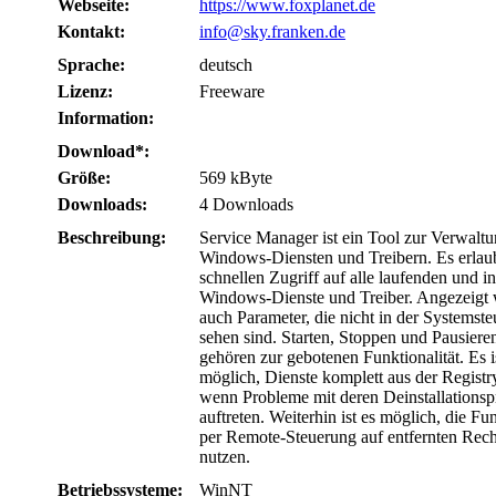
Webseite:
https://www.foxplanet.de
Kontakt:
info@sky.franken.de
Sprache:
deutsch
Lizenz:
Freeware
Information:
Download*:
Größe:
569 kByte
Downloads:
4 Downloads
Beschreibung:
Service Manager ist ein Tool zur Verwalt
Windows-Diensten und Treibern. Es erlau
schnellen Zugriff auf alle laufenden und ins
Windows-Dienste und Treiber. Angezeigt 
auch Parameter, die nicht in der Systemst
sehen sind. Starten, Stoppen und Pausiere
gehören zur gebotenen Funktionalität. Es i
möglich, Dienste komplett aus der Registr
wenn Probleme mit deren Deinstallation
auftreten. Weiterhin ist es möglich, die F
per Remote-Steuerung auf entfernten Rec
nutzen.
Betriebssysteme:
WinNT