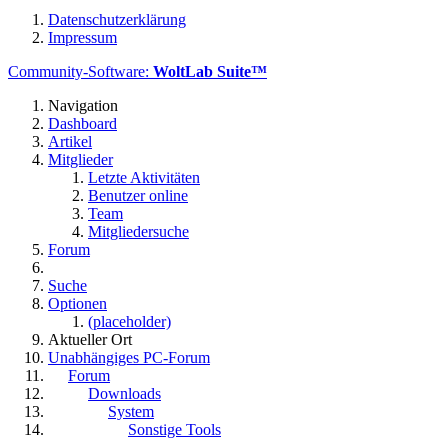
Datenschutzerklärung
Impressum
Community-Software:
WoltLab Suite™
Navigation
Dashboard
Artikel
Mitglieder
Letzte Aktivitäten
Benutzer online
Team
Mitgliedersuche
Forum
Suche
Optionen
(placeholder)
Aktueller Ort
Unabhängiges PC-Forum
Forum
Downloads
System
Sonstige Tools