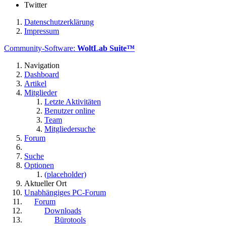
Twitter
Datenschutzerklärung
Impressum
Community-Software:
WoltLab Suite™
Navigation
Dashboard
Artikel
Mitglieder
Letzte Aktivitäten
Benutzer online
Team
Mitgliedersuche
Forum
Suche
Optionen
(placeholder)
Aktueller Ort
Unabhängiges PC-Forum
Forum
Downloads
Bürotools