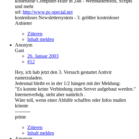
kostenlose Computer-Hilfe in 24h - Webmastertools, Scripts
und mehr
url:
http://www.pc-special.net
kostenloses Newslettersystem - 3. größter kostenloser
Anbieter
Zitieren
Inhalt melden
Anonym
Gast
26. Januar 2003
#12
Hey, ich hab jetzt den 3. Versuch gestartet Antivir
runterzuladen.
Jedesmal bleibt es in der 1/2 hängen mit der Meldung:
"Es konnte keine Verbindung zum Server aufgebaut werden."
Internetverbdg. steht aber natürlich .
Wäre toll, wenn einer Abhilfe schaffen oder Infos mailen
könnte
----------
prime
Zitieren
Inhalt melden
Anonym