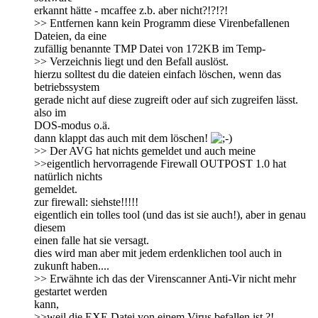
erkannt hätte - mcaffee z.b. aber nicht?!?!?!
>> Entfernen kann kein Programm diese Virenbefallenen
Dateien, da eine
zufällig benannte TMP Datei von 172KB im Temp-
>> Verzeichnis liegt und den Befall auslöst.
hierzu solltest du die dateien einfach löschen, wenn das
betriebssystem
gerade nicht auf diese zugreift oder auf sich zugreifen lässt.
also im
DOS-modus o.ä.
dann klappt das auch mit dem löschen!
>> Der AVG hat nichts gemeldet und auch meine
>>eigentlich hervorragende Firewall OUTPOST 1.0 hat
natürlich nichts
gemeldet.
zur firewall: siehste!!!!!
eigentlich ein tolles tool (und das ist sie auch!), aber in genau
diesem
einen falle hat sie versagt.
dies wird man aber mit jedem erdenklichen tool auch in
zukunft haben....
>> Erwähnte ich das der Virenscanner Anti-Vir nicht mehr
gestartet werden
kann,
>>weil die EXE Datei von einem Virus befallen ist ?!