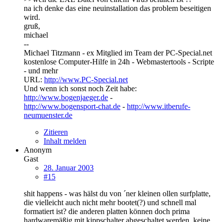
na ich denke das eine neuinstallation das problem beseitigen
wird.
gruß,
michael
--
Michael Titzmann - ex Mitglied im Team der PC-Special.net
kostenlose Computer-Hilfe in 24h - Webmastertools - Scripte
- und mehr
URL:
http://www.PC-Special.net
Und wenn ich sonst noch Zeit habe:
http://www.bogenjaeger.de
-
http://www.bogensport-chat.de
-
http://www.itberufe-
neumuenster.de
Zitieren
Inhalt melden
Anonym
Gast
28. Januar 2003
#15
shit happens - was hälst du von ´ner kleinen ollen surfplatte,
die vielleicht auch nicht mehr bootet(?) und schnell mal
formatiert ist? die anderen platten können doch prima
hardwaremäßig mit kippschalter abgeschaltet werden. keine