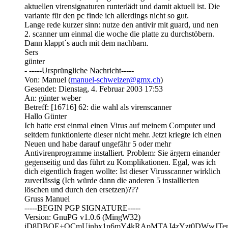
aktuellen virensignaturen runterlädt und damit aktuell ist. Die
variante für den pc finde ich allerdings nicht so gut.
Lange rede kurzer sinn: nutze den antivir mit guard, und nen
2. scanner um einmal die woche die platte zu durchstöbern.
Dann klappt´s auch mit dem nachbarn.
Sers
günter
- -----Ursprüngliche Nachricht-----
Von: Manuel (
manuel-schweizer@gmx.ch
)
Gesendet: Dienstag, 4. Februar 2003 17:53
An: günter weber
Betreff: [16716] 62: die wahl als virenscanner
Hallo Günter
Ich hatte erst einmal einen Virus auf meinem Computer und
seitdem funktionierte dieser nicht mehr. Jetzt kriegte ich einen
Neuen und habe darauf ungefähr 5 oder mehr
Antivirenprogramme installiert. Problem: Sie ärgern einander
gegenseitig und das führt zu Komplikationen. Egal, was ich
dich eigentlich fragen wollte: Ist dieser Virusscanner wirklich
zuverlässig (Ich würde dann die anderen 5 installierten
löschen und durch den ersetzen)???
Gruss Manuel
-----BEGIN PGP SIGNATURE-----
Version: GnuPG v1.0.6 (MingW32)
iD8DBQE+QCmUjnhx1n6mY4kRApMTAJ4zYzt0DWwJT