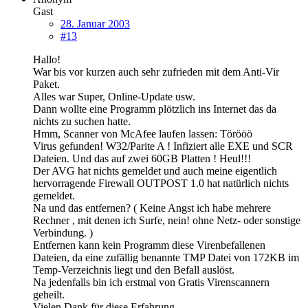
Gast
28. Januar 2003
#13
Hallo!
War bis vor kurzen auch sehr zufrieden mit dem Anti-Vir
Paket.
Alles war Super, Online-Update usw.
Dann wollte eine Programm plötzlich ins Internet das da
nichts zu suchen hatte.
Hmm, Scanner von McAfee laufen lassen: Törööö
Virus gefunden! W32/Parite A ! Infiziert alle EXE und SCR
Dateien. Und das auf zwei 60GB Platten ! Heul!!!
Der AVG hat nichts gemeldet und auch meine eigentlich
hervorragende Firewall OUTPOST 1.0 hat natürlich nichts
gemeldet.
Na und das entfernen? ( Keine Angst ich habe mehrere
Rechner , mit denen ich Surfe, nein! ohne Netz- oder sonstige
Verbindung. )
Entfernen kann kein Programm diese Virenbefallenen
Dateien, da eine zufällig benannte TMP Datei von 172KB im
Temp-Verzeichnis liegt und den Befall auslöst.
Na jedenfalls bin ich erstmal von Gratis Virenscannern
geheilt.
Vielen Dank für diese Erfahrung.