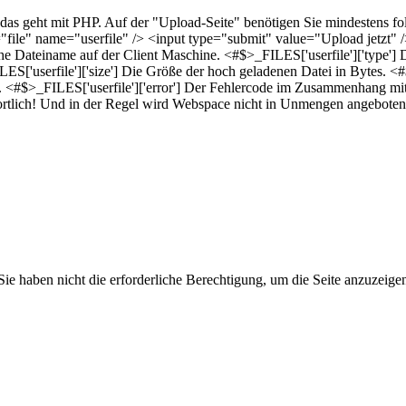
 das geht mit PHP. Auf der "Upload-Seite" benötigen Sie mindestens
ile" name="userfile" /> <input type="submit" value="Upload jetzt" /
che Dateiname auf der Client Maschine. <#$>_FILES['userfile']['type'] 
ILES['userfile']['size'] Die Größe der hoch geladenen Datei in Bytes. 
 <#$>_FILES['userfile']['error'] Der Fehlercode im Zusammenhang mit 
ortlich! Und in der Regel wird Webspace nicht in Unmengen angeboten
 haben nicht die erforderliche Berechtigung, um die Seite anzuzeige