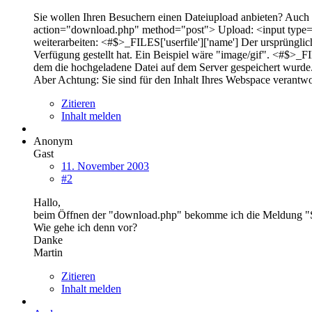
Sie wollen Ihren Besuchern einen Dateiupload anbieten? Auch
action="download.php" method="post"> Upload: <input type="f
weiterarbeiten: <#$>_FILES['userfile']['name'] Der ursprüngli
Verfügung gestellt hat. Ein Beispiel wäre "image/gif". <#$>_F
dem die hochgeladene Datei auf dem Server gespeichert wurde.
Aber Achtung: Sie sind für den Inhalt Ihres Webspace verantw
Zitieren
Inhalt melden
Anonym
Gast
11. November 2003
#2
Hallo,
beim Öffnen der "download.php" bekomme ich die Meldung "Sie
Wie gehe ich denn vor?
Danke
Martin
Zitieren
Inhalt melden