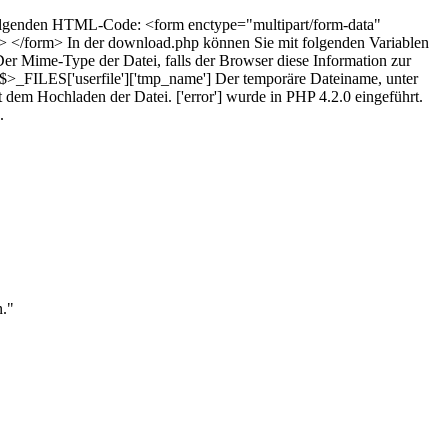
 folgenden HTML-Code: <form enctype="multipart/form-data"
> </form> In der download.php können Sie mit folgenden Variablen
Der Mime-Type der Datei, falls der Browser diese Information zur
<#$>_FILES['userfile']['tmp_name'] Der temporäre Dateiname, unter
dem Hochladen der Datei. ['error'] wurde in PHP 4.2.0 eingeführt.
.
n."