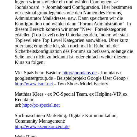
loggen wir uns wieder ein und wählen Component ->
Joomlaboard -> Joomlaboard Configuration. Hier bestimmen
wir erstmal grundlegendes wie den Namen des Forums,
Administrator Mailadresse, usw. Dann speichern wir die
Konfiguration und wählen dann "Forum Administration". In
diesem Bereich können wir unter "New" Forenkategorien
erstellen (Top Level) oder Unterkategorien, indem wir statt
Toplevel eine Top Level Kategorien auswählen. Über kurz
oder lang empfehle ich, sich noch mal in Ruhe mit der
Sicherheitskonfiguration des Forums zu befassen, solange die
Seite noch nicht zu bekannt ist, oder einfach weiter diesem
Kurs zu folgen.
Viel Spaß beim Basteln:
http://joomlaos.de
- Joomlaos /
googleusergroup.de - Beispielprojekt Google User Group /
http://www.tsmf.net
- Two Shoes Model Factory
Matthias Klees - ex PC-Special Team, ex Helpline-VIP, ex
Redaktion
url:
http://pc-special.net
Suchmaschinen Marketing, Digitale Kommunikation,
Community Management:
http://www.szenekonzept.de
Mein Blog: