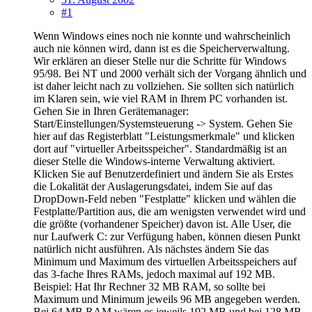
#1
Wenn Windows eines noch nie konnte und wahrscheinlich
auch nie können wird, dann ist es die Speicherverwaltung.
Wir erklären an dieser Stelle nur die Schritte für Windows
95/98. Bei NT und 2000 verhält sich der Vorgang ähnlich und
ist daher leicht nach zu vollziehen. Sie sollten sich natürlich
im Klaren sein, wie viel RAM in Ihrem PC vorhanden ist.
Gehen Sie in Ihren Gerätemanager:
Start/Einstellungen/Systemsteuerung -> System. Gehen Sie
hier auf das Registerblatt "Leistungsmerkmale" und klicken
dort auf "virtueller Arbeitsspeicher". Standardmäßig ist an
dieser Stelle die Windows-interne Verwaltung aktiviert.
Klicken Sie auf Benutzerdefiniert und ändern Sie als Erstes
die Lokalität der Auslagerungsdatei, indem Sie auf das
DropDown-Feld neben "Festplatte" klicken und wählen die
Festplatte/Partition aus, die am wenigsten verwendet wird und
die größte (vorhandener Speicher) davon ist. Alle User, die
nur Laufwerk C: zur Verfügung haben, können diesen Punkt
natürlich nicht ausführen. Als nächstes ändern Sie das
Minimum und Maximum des virtuellen Arbeitsspeichers auf
das 3-fache Ihres RAMs, jedoch maximal auf 192 MB.
Beispiel: Hat Ihr Rechner 32 MB RAM, so sollte bei
Maximum und Minimum jeweils 96 MB angegeben werden.
Bei 64 MB RAM wären es jeweils 192 MB und bei 128 MB