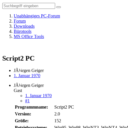
Unabhängiges PC-Forum
Forum
Downloads
Bürotools
MS Office Tools
Script2 PC
JÃ¼rgen Geiger
1. Januar 1970
JÃ¼rgen Geiger
Gast
1. Januar 1970
#1
Programmname:
Script2 PC
Version:
2.0
Größe:
152
Betriebssysteme:
Win95, Win98, WinNT3, WinNT4, Wi