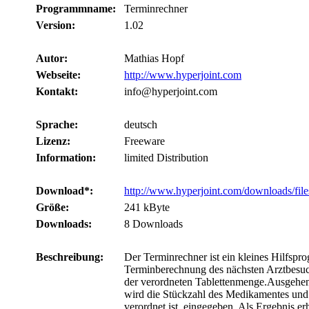
Programmname:
Terminrechner
Version:
1.02
Autor:
Mathias Hopf
Webseite:
http://www.hyperjoint.com
Kontakt:
info@hyperjoint.com
Sprache:
deutsch
Lizenz:
Freeware
Information:
limited Distribution
Download*:
http://www.hyperjoint.com/downloads/fil
Größe:
241 kByte
Downloads:
8 Downloads
Beschreibung:
Der Terminrechner ist ein kleines Hilfspr
Terminberechnung des nächsten Arztbesu
der verordneten Tablettenmenge.Ausgehe
wird die Stückzahl des Medikamentes und w
verordnet ist, eingegeben. Als Ergebnis er