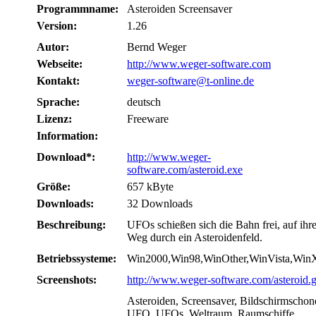
Programmname:
Asteroiden Screensaver
Version:
1.26
Autor:
Bernd Weger
Webseite:
http://www.weger-software.com
Kontakt:
weger-software@t-online.de
Sprache:
deutsch
Lizenz:
Freeware
Information:
Download*:
http://www.weger-
software.com/asteroid.exe
Größe:
657 kByte
Downloads:
32 Downloads
Beschreibung:
UFOs schießen sich die Bahn frei, auf ihr
Weg durch ein Asteroidenfeld.
Betriebssysteme:
Win2000,Win98,WinOther,WinVista,Win
Screenshots:
http://www.weger-software.com/asteroid.g
Asteroiden, Screensaver, Bildschirmschone
UFO, UFOs, Weltraum, Raumschiffe,