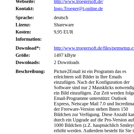
Webseite:
http://www.troegersoft.de/
Kontakt:
Ingo.Troeger@t-online.de
Sprache:
deutsch
Lizenz:
Shareware
Kosten:
9,95 EUR
Information:
Download*:
http://www.troegersoft.de/files/pemsetup.
Größe:
1497 kByte
Downloads:
2 Downloads
Beschreibung:
Picture2Email ist ein Programm das es
erleichtern soll Bilder in Ihre Emails
einzufügen. Nach der Konfiguration der
Software sind nur 2 Mausklicks notwendi
ein Bild einzufügen. Zur Zeit werden folg
Email-Programme unterstützt: Outlook
Express, Netscape Mail 7.0 und Incredimai
der Freeware-Version stehen Ihnen 150
Bildchen zur Verfügung. Diese Anzahl ka
durch ein Upgrade auf die Pro-Version auf
1000 Bildchen (z.Z. hauptsächlich Smiley
erhöht werden. Außerdem besteht für Sie i