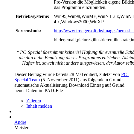
Pro-Version die Möglichkeit eigene Bildch
das Programm einzubinden.
Betriebssysteme:
Win95,Win98,WinME,WinNT 3.x,WinN
4.x,Windows2000,WinXP
Screenshots:
http://www.troegersoft.de/images/pemssh_
bilder,email,pictures,illustrieren,illustrate,i
* PC-Special übernimmt keinerlei Haftung für eventuelle Sch
die durch die Benutzung dieses Programms entstehen. Allein
Hafter ist, soweit nicht anders ausgewiesen, der Autor selbs
Dieser Beitrag wurde bereits 28 Mal editiert, zuletzt von
PC-
Special Team
(
5. November 2011
) aus folgendem Grund:
automatische Aktualisierung Download Eintrag auf Grund
neuer Daten im PAD-File
Zitieren
Inhalt melden
Andre
Meister