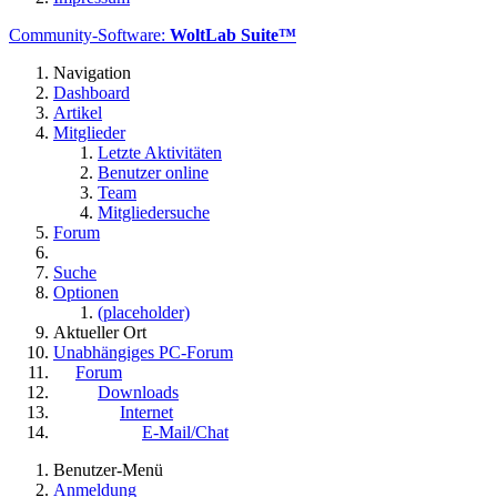
Community-Software:
WoltLab Suite™
Navigation
Dashboard
Artikel
Mitglieder
Letzte Aktivitäten
Benutzer online
Team
Mitgliedersuche
Forum
Suche
Optionen
(placeholder)
Aktueller Ort
Unabhängiges PC-Forum
Forum
Downloads
Internet
E-Mail/Chat
Benutzer-Menü
Anmeldung