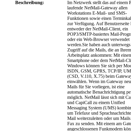
Beschreibung:
Im Netzwerk stellt das auf einem 
laufende NetMail-Gateway allen
Workstations E-Mail- und SMS-
Funktionen sowie einen Terminka
zur Verfügung. Auf Benutzerseite
entweder der NetMail-Client, ein
POP3/SMTP-basiertes Mail-Prog
oder ein Web-Browser verwendet
werden.Sie haben auch unterwegs
Zugriff auf die Mails, die an Ihrem
Arbeitsplatz ankommen: Mit eine
Smartphone oder dem NetMail-Cli
Windows können Sie sich per Mo
ISDN, GSM, GPRS, TCP/IP, U
(CSD, V.110, X.75) beim Gatewa
einwählen. Wenn im Gateway neu
Mails für Sie vorliegen, ist eine
automatische Benachrichtigung p
möglich. NetMail lässt sich mit C
und CapiCall zu einem Unified
Messaging System (UMS) kombini
um Telefaxe und Sprachnachrichte
Mail weiterzuleiten oder um Mails 
Fax zu senden. Mit einem am Ga
angeschlossenen Funkmodem kön