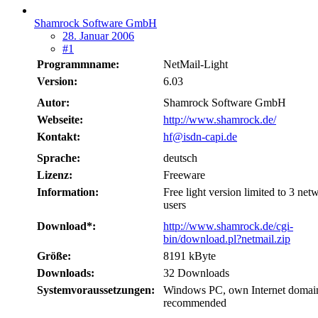
Shamrock Software GmbH
28. Januar 2006
#1
Programmname:
NetMail-Light
Version:
6.03
Autor:
Shamrock Software GmbH
Webseite:
http://www.shamrock.de/
Kontakt:
hf@isdn-capi.de
Sprache:
deutsch
Lizenz:
Freeware
Information:
Free light version limited to 3 net
users
Download*:
http://www.shamrock.de/cgi-
bin/download.pl?netmail.zip
Größe:
8191 kByte
Downloads:
32 Downloads
Systemvoraussetzungen:
Windows PC, own Internet domai
recommended