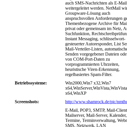
auch SMS-Nachrichten als E-Mail
weitergeleitet werden. NetMail wir
Groupware-Lösung auch
anspruchsvollen Anforderungen ge
Themenbezogene Archive für Mai
privat oder gemeinsam im Netz, A
Suchfunktion, Rechtschreibprüfun
Instant Messaging, schlüsselwort-
gesteuerter Autoresponder, List Se
Mail-Verteiler-Listen, automatisch
Senden vorgegebener Dateien ode
von COM-Port-Daten zu
vorprogrammierten Uhrzeiten,
heuristische Viren-Erkennung,
regelbasiertes Spam-Filter.
Betriebssysteme:
Win2000,Win7 x32,Win7
x64,WinServer,WinVista,WinVista
x64,WinXP
Screenshots:
http://www.shamrock.de/pic/nmth
E-Mail, POP3, SMTP, Mail-Client
Mailserver, Mail-Server, Kalender,
Termine, Terminverwaltung, Webm
SMS, Netzwerk, LAN