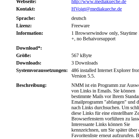
Webseite:
http://www.mediakueche.de
Kontakt:
HVoigt@mediakueche.de
Sprache:
deutsch
Lizenz:
Freeware
Information:
1 Browserwindow only, Staytime 
+, no Behaivorsupport
Download*:
Größe:
567 kByte
Downloads:
3 Downloads
Systemvoraussetzungen:
486 installed Internet Explorer fr
Version 5.5.
Beschreibung:
NMM ist ein Programm zur Ausw
von Links in Emails. Sie können
bestimmte Mails vor Ihrem Standar
Emailprogramm "abfangen" und d
nach Links durchsuchen. Um schli
diese Links für eine einstellbare Ze
Browserfenstern vorführen zu lass
Interessante Links können Sie
kennzeichnen, um Sie später über 
Favoritenliste erneut aufzurufen. B