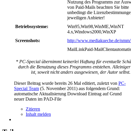
Nutzung des Programms zur Ausw
von Paid-Mails beachten Sie bitte
unbedingt die Lizenzbestimmunge
jeweiligen Anbieter!
Betriebssysteme:
Win95,Win98,WinME,WinNT
4.x,Windows2000,WinXP
Screenshots:
http://www.mediakueche.de/nmm
MailLinkPaid-MailClientautomati
* PC-Special übernimmt keinerlei Haftung für eventuelle Schä
durch die Benutzung dieses Programms entstehen. Alleiniger
ist, soweit nicht anders ausgewiesen, der Autor selbst.
Dieser Beitrag wurde bereits 26 Mal editiert, zuletzt von
PC-
Special Team
(
5. November 2011
) aus folgendem Grund:
automatische Aktualisierung Download Eintrag auf Grund
neuer Daten im PAD-File
Zitieren
Inhalt melden