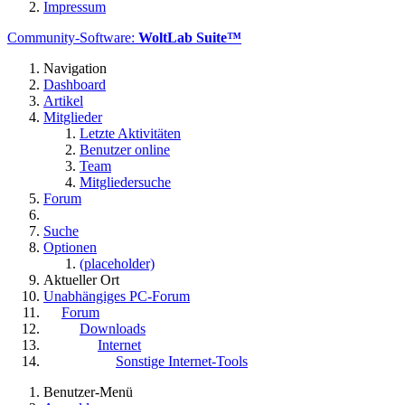
Impressum
Community-Software:
WoltLab Suite™
Navigation
Dashboard
Artikel
Mitglieder
Letzte Aktivitäten
Benutzer online
Team
Mitgliedersuche
Forum
Suche
Optionen
(placeholder)
Aktueller Ort
Unabhängiges PC-Forum
Forum
Downloads
Internet
Sonstige Internet-Tools
Benutzer-Menü