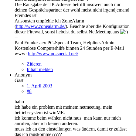
Die Rausgabe der IP-Adresse betrifft insoweit auch nur
deinen Gesprächspartner der wohl meist nicht irgendjemand
Fremdes ist.
Ansonsten empfehle ich ZoneAlarm
(
http://www.zonealarm.de/
). Beachte aber die Konfiguration
dieser Firewall, sonst hebelst du selbst NetMeeting aus
--
Paul Franke - ex PC-Special Team, Helpline-Admin
Kostenlose Computerhilfe binnen 24 Stunden per E-Mail
www:
http://www.pc-special.net/
Zitieren
Inhalt melden
Anonym
Gast
1. April 2003
#8
hallo
ich habe ein problem mit meinem netmeeting. mein
betriebssystem ist winME.
ich komme beim wählen nicht raus. man kann nur mich
anrufen, aber ich keinen anderen.
muss ich an den einstellungen was ändern, damit er zulässt
das ich rauskomme?????