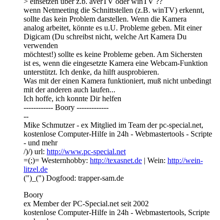
> einsetzen über z.b. averTV oder winTV ??
wenn Netmeeting die Schnittstellen (z.B. winTV) erkennt,
sollte das kein Problem darstellen. Wenn die Kamera
analog arbeitet, könnte es u.U. Probleme geben. Mit einer
Digicam (Du schreibst nicht, welche Art Kamera Du
verwenden
möchtest!) sollte es keine Probleme geben. Am Sichersten
ist es, wenn die eingesetzte Kamera eine Webcam-Funktion
unterstützt. Ich denke, da hilft ausprobieren.
Was mit der einen Kamera funktioniert, muß nicht unbedingt
mit der anderen auch laufen...
Ich hoffe, ich konnte Dir helfen
------------ Boory -------------
--
Mike Schmutzer - ex Mitglied im Team der pc-special.net,
kostenlose Computer-Hilfe in 24h - Webmastertools - Scripte
- und mehr
/)/) url:
http://www.pc-special.net
=(;)= Westernhobby:
http://texasnet.de
| Wein:
http://wein-
litzel.de
(")_(") Dogfood: trapper-sam.de
Boory
ex Member der PC-Special.net seit 2002
kostenlose Computer-Hilfe in 24h - Webmastertools, Scripte