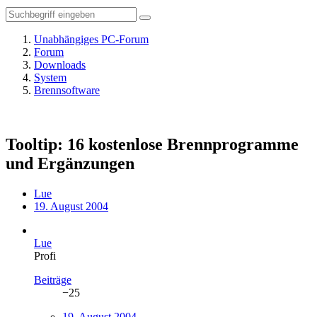
Unabhängiges PC-Forum
Forum
Downloads
System
Brennsoftware
Tooltip: 16 kostenlose Brennprogramme
und Ergänzungen
Lue
19. August 2004
Lue
Profi
Beiträge
−25
19. August 2004