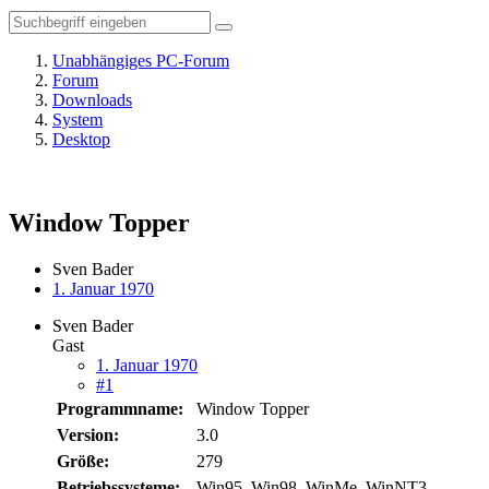
Unabhängiges PC-Forum
Forum
Downloads
System
Desktop
Window Topper
Sven Bader
1. Januar 1970
Sven Bader
Gast
1. Januar 1970
#1
Programmname:
Window Topper
Version:
3.0
Größe:
279
Betriebssysteme:
Win95, Win98, WinMe, WinNT3,